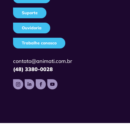
Suporte
Ouvidoria
Trabalhe conosco
contato@animati.com.br
(48) 3380-0028



