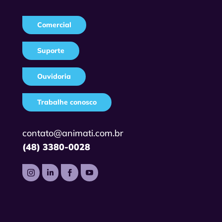
Comercial
Suporte
Ouvidoria
Trabalhe conosco
contato@animati.com.br
(48) 3380-0028



