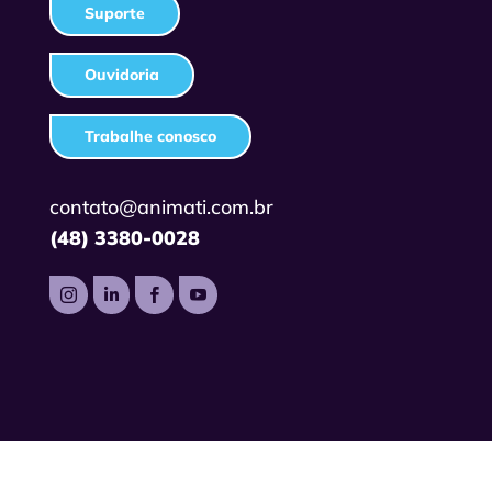
Suporte
Ouvidoria
Trabalhe conosco
contato@animati.com.br
(48) 3380-0028



