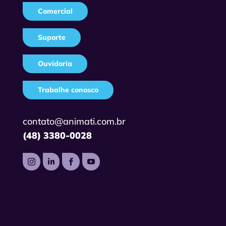
Comercial
Suporte
Ouvidoria
Trabalhe conosco
contato@animati.com.br
(48) 3380-0028



