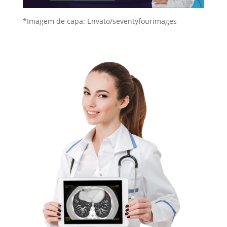
*Imagem de capa: Envato/
seventyfourimages