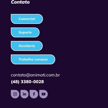
Contato
Comercial
Suporte
Ouvidoria
Trabalhe conosco
contato@animati.com.br
(48) 3380-0028



