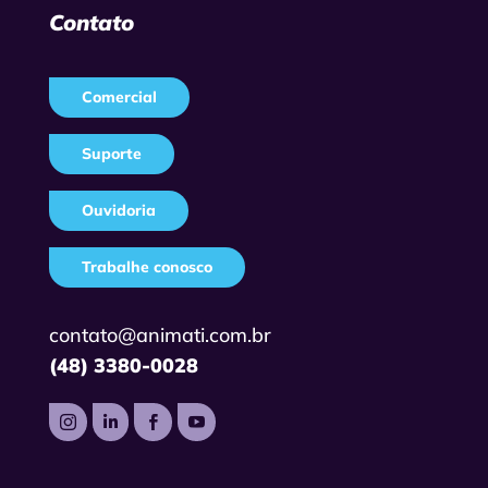
Contato
Comercial
Suporte
Ouvidoria
Trabalhe conosco
contato@animati.com.br
(48) 3380-0028



