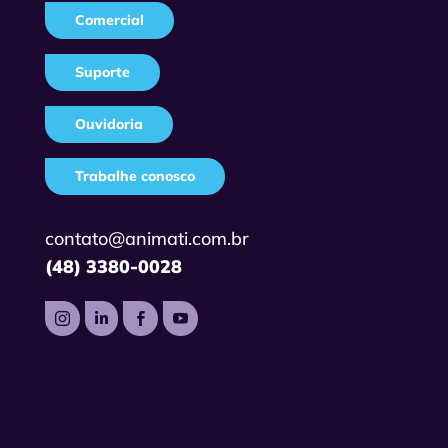
Comercial
Suporte
Ouvidoria
Trabalhe conosco
contato@animati.com.br
(48) 3380-0028



