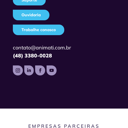
Ouvidoria
Trabalhe conosco
contato@animati.com.br
(48) 3380-0028




EMPRESAS PARCEIRAS