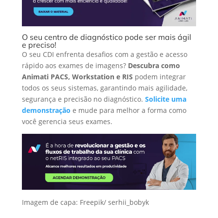
O seu centro de diagnóstico pode ser mais ágil
e preciso!
O seu CDI enfrenta desafios com a gestão e acesso
rápido aos exames de imagens?
Descubra como
Animati PACS, Workstation e RIS
podem integrar
todos os seus sistemas, garantindo mais agilidade,
segurança e precisão no diagnóstico.
Solicite uma
demonstração
e mude para melhor a forma como
você gerencia seus exames.
Imagem de capa: Freepik/
serhii_bobyk