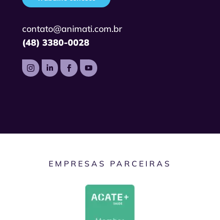
contato@animati.com.br
(48) 3380-0028




EMPRESAS PARCEIRAS